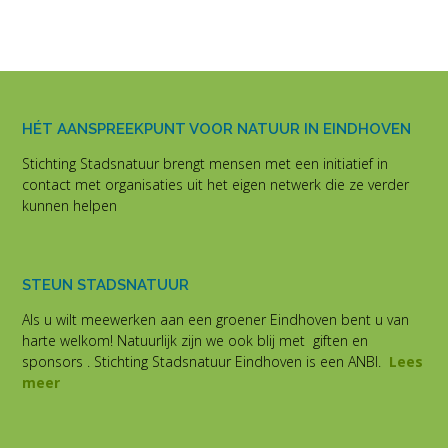
HÉT AANSPREEKPUNT VOOR NATUUR IN EINDHOVEN
Stichting Stadsnatuur brengt mensen met een initiatief in
contact met organisaties uit het eigen netwerk die ze verder
kunnen helpen
STEUN STADSNATUUR
Als u wilt meewerken aan een groener Eindhoven bent u van
harte welkom! Natuurlijk zijn we ook blij met giften en
sponsors . Stichting Stadsnatuur Eindhoven is een ANBI.
Lees
meer