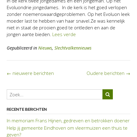
In de kerk twee jongedames en een jongeman. Op het
Evoluondrie jongedames. In de kerk is het goed verlopen
zonder noemenswaardigeproblemen. Op het Evoluon leek
moeder last te hebben van haar snavel.Ze was kennelijk
niet in staat de prooien goed te ontleden en aan de
jongen aante bieden.
Lees verde
Gepubliceerd in
Nieuws
,
Slechtvalkennieuws
Berichten
←
nieuwere berichten
Oudere berichten
→
navigatie
RECENTE BERICHTEN
In memoriam Frans Hijnen, gedreven en betrokken doener
Help jij gemeente Eindhoven om vleermuizen een thuis te
geven?