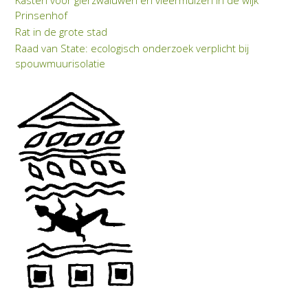
Prinsenhof
Rat in de grote stad
Raad van State: eco­lo­gisch on­der­zoek verplicht bij
spouwmuuriso­latie