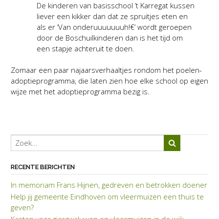
De kinderen van basisschool ’t Karregat kussen
liever een kikker dan dat ze spruitjes eten en
als er ‘Van onderuuuuuuuh!€’ wordt geroepen
door de Boschuilkinderen dan is het tijd om
een stapje achteruit te doen.
Zomaar een paar najaarsverhaaltjes rondom het poelen-
adoptieprogramma, die laten zien hoe elke school op eigen
wijze met het adoptieprogramma bezig is.
RECENTE BERICHTEN
In memoriam Frans Hijnen, gedreven en betrokken doener
Help jij gemeente Eindhoven om vleermuizen een thuis te
geven?
Kasten voor gierzwaluwen en vleermuizen in de wijk