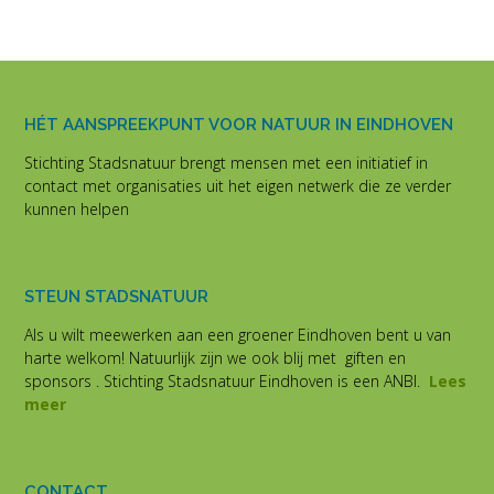
HÉT AANSPREEKPUNT VOOR NATUUR IN EINDHOVEN
Stichting Stadsnatuur brengt mensen met een initiatief in
contact met organisaties uit het eigen netwerk die ze verder
kunnen helpen
STEUN STADSNATUUR
Als u wilt meewerken aan een groener Eindhoven bent u van
harte welkom! Natuurlijk zijn we ook blij met giften en
sponsors . Stichting Stadsnatuur Eindhoven is een ANBI.
Lees
meer
CONTACT