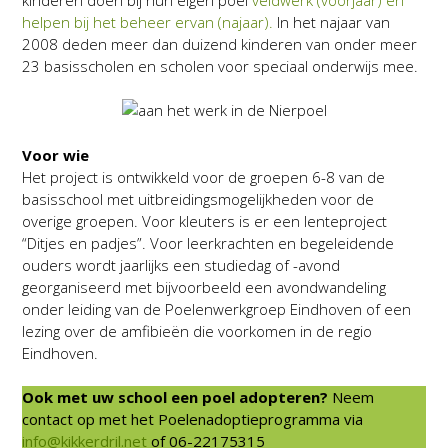
helpen bij het beheer ervan (najaar).
In het najaar van
2008 deden meer dan duizend kinderen van onder meer
23 basisscholen en scholen voor speciaal onderwijs mee.
Voor wie
Het project is ontwikkeld voor de groepen 6-8 van de
basisschool met uitbreidingsmogelijkheden voor de
overige groepen. Voor kleuters is er een lenteproject
“Ditjes en padjes”. Voor leerkrachten en begeleidende
ouders wordt jaarlijks een studiedag of -avond
georganiseerd met bijvoorbeeld een avondwandeling
onder leiding van de Poelenwerkgroep Eindhoven of een
lezing over de amfibieën die voorkomen in de regio
Eindhoven.
Ook met uw school een poel adopteren?
Neem
contact op met het Poelenadoptieprogramma via
info@kikkerdril.net
of 06-22175315