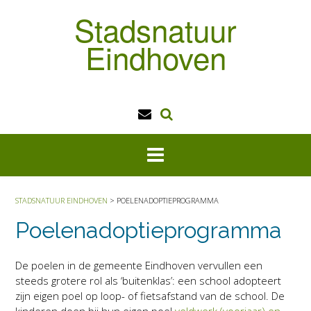
Doorgaan
Stadsnatuur
naar
inhoud
Eindhoven
STADSNATUUR EINDHOVEN
>
POELENADOPTIEPROGRAMMA
Poelenadoptieprogramma
De poelen in de gemeente Eindhoven vervullen een
steeds grotere rol als ‘buitenklas’: een school adopteert
zijn eigen poel op loop- of fietsafstand van de school. De
kinderen doen bij hun eigen poel
veldwerk (voorjaar) en