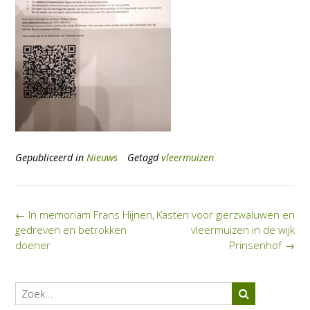
Gepubliceerd in
Nieuws
Getagd
vleermuizen
Bericht
←
In memoriam Frans Hijnen,
Kasten voor gierzwaluwen en
navigatie
gedreven en betrokken
vleermuizen in de wijk
doener
Prinsenhof
→