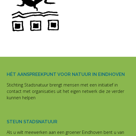
HÉT AANSPREEKPUNT VOOR NATUUR IN EINDHOVEN
Stichting Stadsnatuur brengt mensen met een initiatief in
contact met organisaties uit het eigen netwerk die ze verder
kunnen helpen
STEUN STADSNATUUR
Als u wilt meewerken aan een groener Eindhoven bent u van