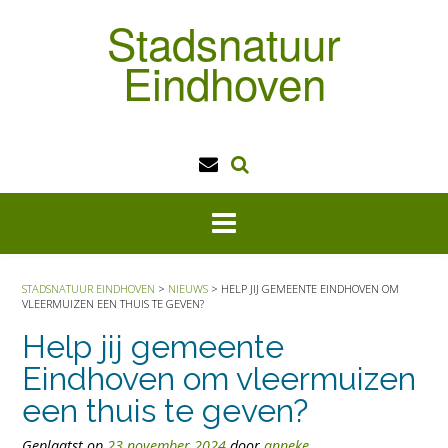
Doorgaan
Stadsnatuur
naar
inhoud
Eindhoven
STADSNATUUR EINDHOVEN
>
NIEUWS
>
HELP JIJ GEMEENTE EINDHOVEN OM
VLEERMUIZEN EEN THUIS TE GEVEN?
Help jij gemeente
Eindhoven om vleermuizen
een thuis te geven?
Geplaatst op
23 november 2024
door
anneke