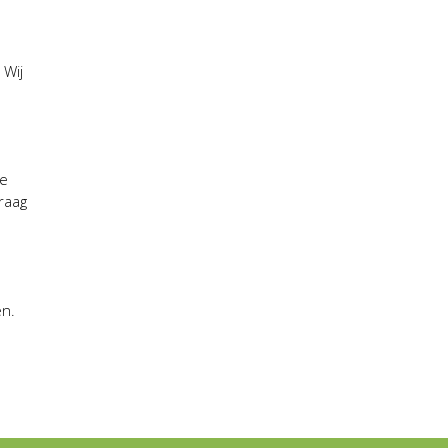
 Wij
ie
raag
en.