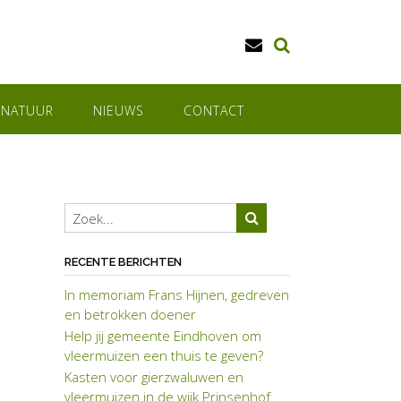
SNATUUR
NIEUWS
CONTACT
RECENTE BERICHTEN
In memoriam Frans Hijnen, gedreven
en betrokken doener
Help jij gemeente Eindhoven om
vleermuizen een thuis te geven?
Kasten voor gierzwaluwen en
vleermuizen in de wijk Prinsenhof