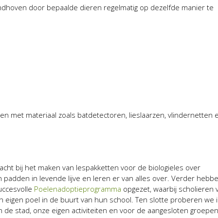
ndhoven door bepaalde dieren regelmatig op dezelfde manier te
 met materiaal zoals batdetectoren, lieslaarzen, vlindernetten 
cht bij het maken van lespakketten voor de biologieles over
n padden in levende lijve en leren er van alles over. Verder hebb
uccesvolle
Poelenadoptieprogramma
opgezet, waarbij scholieren 
eigen poel in de buurt van hun school. Ten slotte proberen we 
n de stad, onze eigen activiteiten en voor de aangesloten groepen