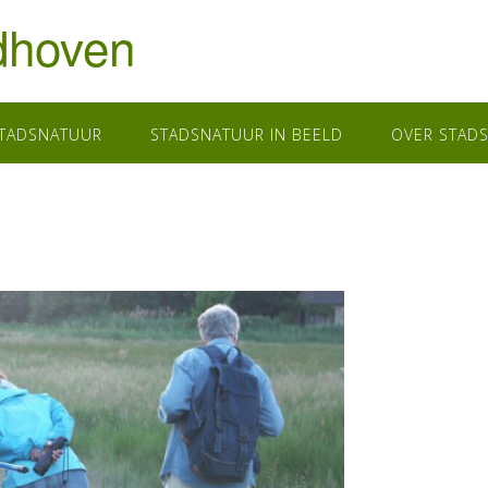
dhoven
STADSNATUUR
STADSNATUUR IN BEELD
OVER STAD