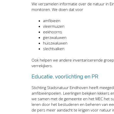
We verzamelen informatie over de natuur in Ei
monitoren. We doen dat voor
amfibieën
vleermuizen
eekhoorns
gierzwaluwen
huiszwaluwen
slechtvalken
Ook helpen we andere inventariserende groepen
verrekijkers.
Educatie, voorlichting en PR
Stichting Stadsnatuur Eindhoven heeft meegeda
amfibieënpoelen. Leerlingen bekijken kikkers e
we samen met de gemeente en het MEC het s
leren door het bestuderen en beheren van een 
de pers meer aandacht te krijgen voor natuur i