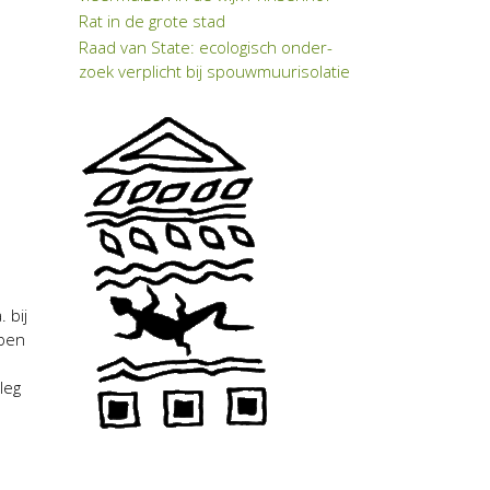
Rat in de grote stad
Raad van State: eco­lo­gisch on­der­
zoek verplicht bij spouwmuuriso­latie
 bij
bben
l
leg