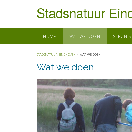
Doorgaan
Stadsnatuur Ein
naar
inhoud
HOME
WAT WE DOEN
STEUN 
STADSNATUUR EINDHOVEN
>
WAT WE DOEN
Wat we doen