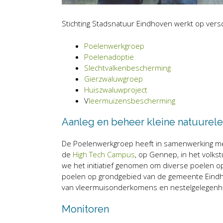
Stichting Stadsnatuur Eindhoven werkt op ver
Poelenwerkgroep
Poelenadoptie
Slechtvalkenbescherming
Gierzwaluwgroep
Huiszwaluwproject
V
leermuizensbescherming
Aanleg en beheer kleine natuure
De Poelenwerkgroep heeft in samenwerking met
de
High Tech Campus
, op Gennep, in het volk
we het initiatief genomen om diverse poelen 
poelen op grondgebied van de gemeente Eindh
van vleermuisonderkomens en nestelgelegen
Monitoren