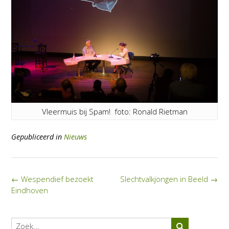
Vleermuis bij Spam! foto: Ronald Rietman
Gepubliceerd in
Nieuws
Bericht
←
Wespendief bezoekt
Slechtvalkjongen in Beeld
→
navigatie
Eindhoven