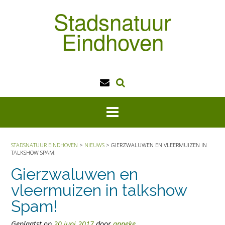
Doorgaan
Stadsnatuur
naar
inhoud
Eindhoven
STADSNATUUR EINDHOVEN
>
NIEUWS
>
GIERZWALUWEN EN VLEERMUIZEN IN
TALKSHOW SPAM!
Gierzwaluwen en
vleermuizen in talkshow
Spam!
Geplaatst op
20 juni 2017
door
anneke