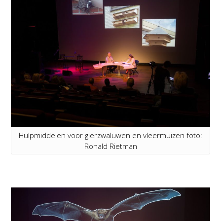
Hulpmiddelen voor gierzwaluwen en vleermuizen foto:
Ronald Rietman