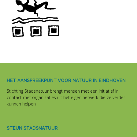
HÉT AANSPREEKPUNT VOOR NATUUR IN EINDHOVEN
Stichting Stadsnatuur brengt mensen met een initiatief in
contact met organisaties uit het eigen netwerk die ze verder
kunnen helpen
STEUN STADSNATUUR