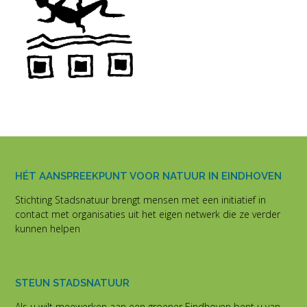
HÉT AANSPREEKPUNT VOOR NATUUR IN EINDHOVEN
Stichting Stadsnatuur brengt mensen met een initiatief in
contact met organisaties uit het eigen netwerk die ze verder
kunnen helpen
STEUN STADSNATUUR
Als u wilt meewerken aan een groener Eindhoven bent u van