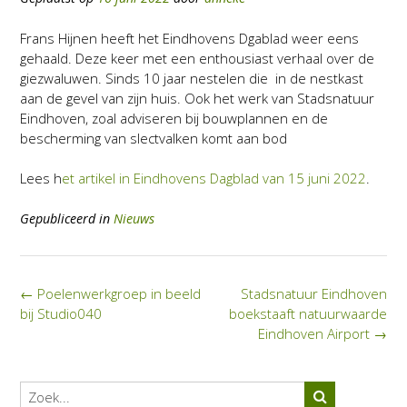
Frans Hijnen heeft het Eindhovens Dgablad weer eens
gehaald. Deze keer met een enthousiast verhaal over de
giezwaluwen. Sinds 10 jaar nestelen die in de nestkast
aan de gevel van zijn huis. Ook het werk van Stadsnatuur
Eindhoven, zoal adviseren bij bouwplannen en de
bescherming van slectvalken komt aan bod
Lees h
et artikel in Eindhovens Dagblad van 15 juni 2022
.
Gepubliceerd in
Nieuws
Bericht
←
Poelenwerkgroep in beeld
Stadsnatuur Eindhoven
navigatie
bij Studio040
boekstaaft natuurwaarde
Eindhoven Airport
→