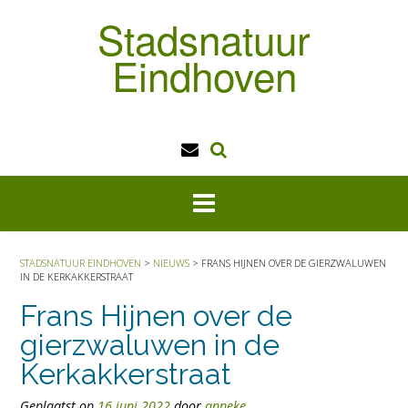
Doorgaan
Stadsnatuur
naar
inhoud
Eindhoven
STADSNATUUR EINDHOVEN
>
NIEUWS
>
FRANS HIJNEN OVER DE GIERZWALUWEN
IN DE KERKAKKERSTRAAT
Frans Hijnen over de
gierzwaluwen in de
Kerkakkerstraat
Geplaatst op
16 juni 2022
door
anneke