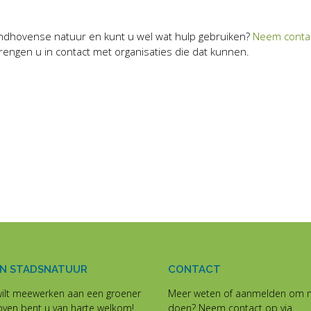
indhovense natuur en kunt u wel wat hulp gebruiken?
Neem conta
brengen u in contact met organisaties die dat kunnen.
N STADSNATUUR
CONTACT
wilt meewerken aan een groener
Meer weten of aanmelden om 
oven bent u van harte welkom!
doen? Neem contact op via