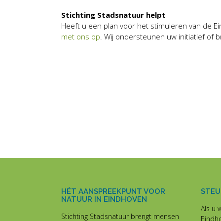
Stichting Stadsnatuur helpt
Heeft u een plan voor het stimuleren van de E
met ons op
. Wij ondersteunen uw initiatief of 
HÉT AANSPREEKPUNT VOOR
STEU
NATUUR IN EINDHOVEN
Als u 
Stichting Stadsnatuur brengt mensen
Eindh