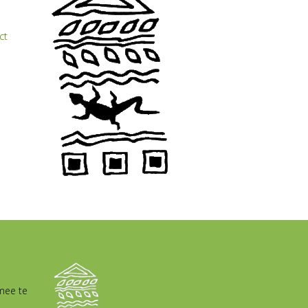
ct
mee te