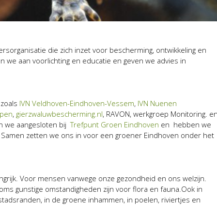
gersorganisatie die zich inzet voor bescherming, ontwikkeling en
 we aan voorlichting en educatie en geven we advies in
 zoals
IVN Veldhoven-Eindhoven-Vessem
,
IVN Nuenen
mpen
,
gierzwaluwbescherming.nl
, RAVON, werkgroep Monitoring. e
jn we aangesloten bij
Trefpunt Groen Eindhoven
en hebben we
Samen zetten we ons in voor een groener Eindhoven onder het
angrijk. Voor mensen vanwege onze gezondheid en ons welzijn.
soms gunstige omstandigheden zijn voor flora en fauna.Ook in
stadsranden, in de groene inhammen, in poelen, riviertjes en