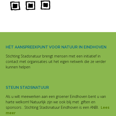
HÉT AANSPREEKPUNT VOOR NATUUR IN EINDHOVEN
Stichting Stadsnatuur brengt mensen met een initiatief in
contact met organisaties uit het eigen netwerk die ze verder
kunnen helpen
STEUN STADSNATUUR
Als u wilt meewerken aan een groener Eindhoven bent u van
harte welkom! Natuurlijk zijn we ook blij met giften en
sponsors . Stichting Stadsnatuur Eindhoven is een ANBI.
Lees
meer